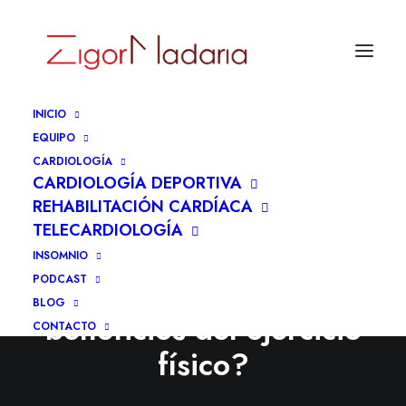
INICIO
EQUIPO
CARDIOLOGÍA
CARDIOLOGÍA DEPORTIVA
REHABILITACIÓN CARDÍACA
TELECARDIOLOGÍA
INSOMNIO
PODCAST
Existe un límite para los
BLOG
beneficios del ejercicio
CONTACTO
físico?