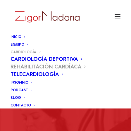
INICIO
EQUIPO
CARDIOLOGÍA
Si has tenido un
CARDIOLOGÍA DEPORTIVA
diagnóstico cardiológico
REHABILITACIÓN CARDÍACA
TELECARDIOLOGÍA
reciente (seas deportista, o
INSOMNIO
no) puede que ahora
PODCAST
mismo sientas algo así:
BLOG
CONTACTO