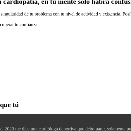
a cardiopatía, en tu mente solo habrá confus
 singularidad de tu problema con tu nivel de actividad y exigencia. P
ecuperar tu confianza.
que tú
el 2020 me dice una cardióloga deportiva que debo parar, solamente p