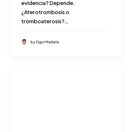
evidencia? Depende.
¿Aterotrombosis o
tromboaterosis?…
by Zigor Madaria