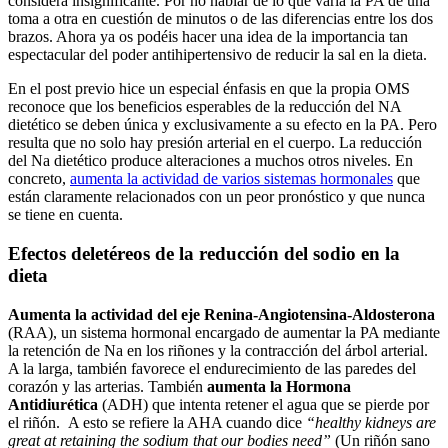
considera insignificante. Por no hablar de lo que varía la PA de una
toma a otra en cuestión de minutos o de las diferencias entre los dos
brazos. Ahora ya os podéis hacer una idea de la importancia tan
espectacular del poder antihipertensivo de reducir la sal en la dieta.
En el post previo hice un especial énfasis en que la propia OMS
reconoce que los beneficios esperables de la reducción del NA
dietético se deben única y exclusivamente a su efecto en la PA. Pero
resulta que no solo hay presión arterial en el cuerpo. La reducción
del Na dietético produce alteraciones a muchos otros niveles. En
concreto,
aumenta la actividad de varios sistemas hormonales
que
están claramente relacionados con un peor pronóstico y que nunca
se tiene en cuenta.
Efectos deletéreos de la reducción del sodio en la
dieta
Aumenta la actividad del eje Renina-Angiotensina-Aldosterona
(RAA), un sistema hormonal encargado de aumentar la PA mediante
la retención de Na en los riñones y la contracción del árbol arterial.
A la larga, también favorece el endurecimiento de las paredes del
corazón y las arterias. También
aumenta la Hormona
Antidiurética
(ADH) que intenta retener el agua que se pierde por
el riñón. A esto se refiere la AHA cuando dice
“healthy kidneys are
great at retaining the sodium that our bodies need”
(Un riñón sano