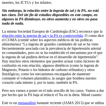
muertes, los ICTUs y los infartos.
Sin embargo, la relación entre la ingesta de sal y la PA, no está
tan clara. Del sin fin de estudios disponibles en este campo, en
algunos la PA disminuye, en otros aumenta y en otros no pasa
nada de nada.
La misma Sociedad Europea de Cardiología (ESC) reconoce que la
relación entre la ingesta de sal y la PA es controvertida
. O como dice
el COMA (comité sobre los aspectos médicos de las políticas
alimentarias) “La ingesta de grandes cantidades de sal se ha visto
frecuentemente asociada con la prevalencia de hipertensión arterial
en comunidades, pero no se ha establecido el mecanismo por el que
la ingesta de sal pudiera derivar en el desarrollo de hipertensión”.
Hay muchos otros elementos que pueden actuar como factores de
confusión en esta relación, algunos dietéticos (como la ingesta de
Magnesio, Potasio o los hidratos de carbono refinados) y otros
fisiológicos, como los mecanismos encargados de mantener
constante el volumen plasmático, la sangre que bombea nuestro
corazón cada minuto y, por lo tanto, también la PA.
Pero nos vamos a poner en el más sencillo de los casos. Vamos a dar
por hecho que la PA baja al reducir el Na en la dieta. Mirad cuanto:
Este es un
metaanálisis
bastante reciente (JAMA 2013) que se utiliza