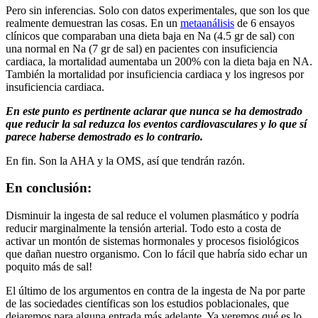
Pero sin inferencias. Solo con datos experimentales, que son los que
realmente demuestran las cosas. En un
metaanálisis
de 6 ensayos
clínicos que comparaban una dieta baja en Na (4.5 gr de sal) con
una normal en Na (7 gr de sal) en pacientes con insuficiencia
cardiaca, la mortalidad aumentaba un 200% con la dieta baja en NA.
También la mortalidad por insuficiencia cardiaca y los ingresos por
insuficiencia cardiaca.
En este punto es pertinente aclarar que nunca se ha demostrado
que reducir la sal reduzca los eventos cardiovasculares y lo que sí
parece haberse demostrado es lo contrario.
En fin. Son la AHA y la OMS, así que tendrán razón.
En conclusión:
Disminuir la ingesta de sal reduce el volumen plasmático y podría
reducir marginalmente la tensión arterial. Todo esto a costa de
activar un montón de sistemas hormonales y procesos fisiológicos
que dañan nuestro organismo. Con lo fácil que habría sido echar un
poquito más de sal!
El último de los argumentos en contra de la ingesta de Na por parte
de las sociedades científicas son los estudios poblacionales, que
dejaremos para alguna entrada más adelante. Ya veremos qué es lo