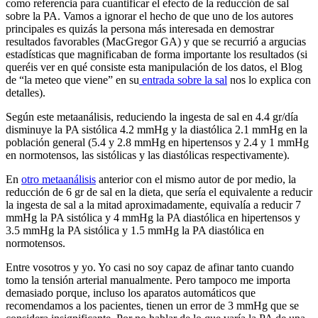
como referencia para cuantificar el efecto de la reducción de sal
sobre la PA. Vamos a ignorar el hecho de que uno de los autores
principales es quizás la persona más interesada en demostrar
resultados favorables (MacGregor GA) y que se recurrió a argucias
estadísticas que magnificaban de forma importante los resultados (si
queréis ver en qué consiste esta manipulación de los datos, el Blog
de “la meteo que viene” en su
entrada sobre la sal
nos lo explica con
detalles).
Según este metaanálisis, reduciendo la ingesta de sal en 4.4 gr/día
disminuye la PA sistólica 4.2 mmHg y la diastólica 2.1 mmHg en la
población general (5.4 y 2.8 mmHg en hipertensos y 2.4 y 1 mmHg
en normotensos, las sistólicas y las diastólicas respectivamente).
En
otro metaanálisis
anterior con el mismo autor de por medio, la
reducción de 6 gr de sal en la dieta, que sería el equivalente a reducir
la ingesta de sal a la mitad aproximadamente, equivalía a reducir 7
mmHg la PA sistólica y 4 mmHg la PA diastólica en hipertensos y
3.5 mmHg la PA sistólica y 1.5 mmHg la PA diastólica en
normotensos.
Entre vosotros y yo. Yo casi no soy capaz de afinar tanto cuando
tomo la tensión arterial manualmente. Pero tampoco me importa
demasiado porque, incluso los aparatos automáticos que
recomendamos a los pacientes, tienen un error de 3 mmHg que se