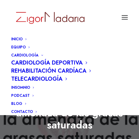
INICIO
EQUIPO
CARDIOLOGÍA
CARDIOLOGÍA DEPORTIVA
REHABILITACIÓN CARDÍACA
TELECARDIOLOGÍA
INSOMNIO
PODCAST
15. Tocinofobia y la
BLOG
amenaza de las grasas
CONTACTO
saturadas