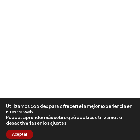
Consejos para médicos
que atienden pacientes
cardiológicos
Termino la serie sobre la hipoxia
hipobárica (HH) o altitud con una…
by Zigor Madaria
Utilizamos cookies para ofrecerte la mejor experiencia en
nuestra web.
Puedes aprender más sobre qué cookies utilizamos o
desactivarlas en los
ajustes
.
1
2
3
Aceptar