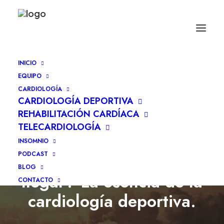
INICIO
EQUIPO
CARDIOLOGÍA
CARDIOLOGÍA DEPORTIVA
REHABILITACIÓN CARDÍACA
TELECARDIOLOGÍA
INSOMNIO
PODCAST
Dr. ¿Hasta donde puedo
BLOG
llegar? La esencia de la
CONTACTO
cardiología deportiva.