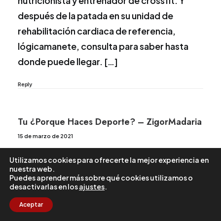
nutricionista y entrenador de crossfit. Y
después de la patada en su unidad de
rehabilitación cardiaca de referencia,
lógicamanete, consulta para saber hasta
donde puede llegar. […]
Reply
Tu ¿porque Haces Deporte? – ZigorMadaria
15 de marzo de 2021
[…] pregunta, que refleja la esencia de la
Utilizamos cookies para ofrecerte la mejor experiencia en
cardiología deportiva, ya la habíamos
nuestra web.
Puedes aprender más sobre qué cookies utilizamos o
analizado en un artículo […]
desactivarlas en los
ajustes
.
Aceptar
Reply