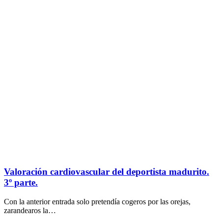
Valoración cardiovascular del deportista madurito.
3º parte.
Con la anterior entrada solo pretendía cogeros por las orejas,
zarandearos la…