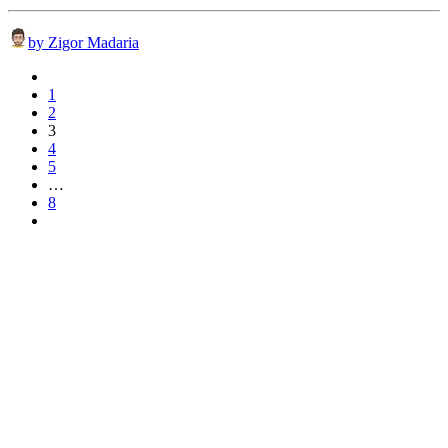
by Zigor Madaria
1
2
3
4
5
…
8