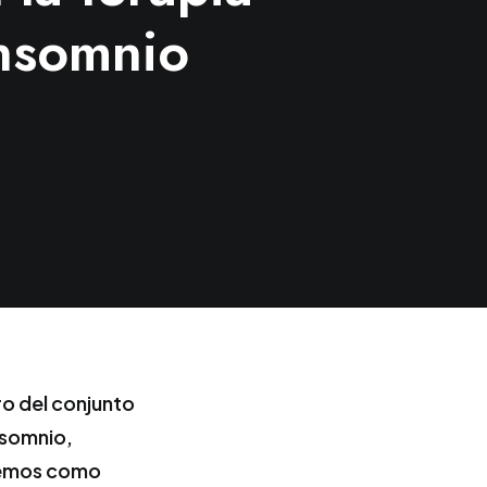
insomnio
ro del conjunto
nsomnio,
eremos como