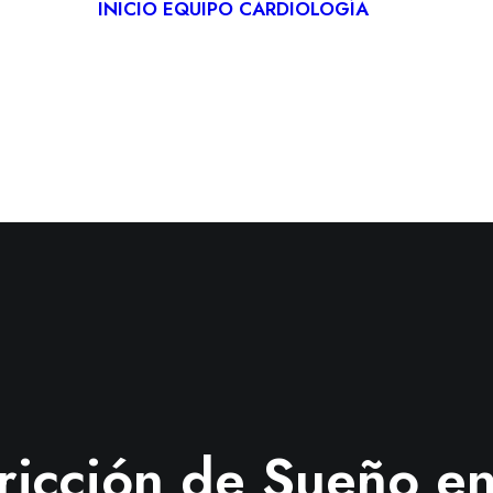
INICIO
EQUIPO
CARDIOLOGÍA
CARDIO
DEPORT
REHABIL
CARDÍA
TELECA
ricción de Sueño en