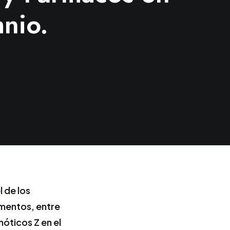
mnio.
 de los
ementos, entre
nóticos Z en el