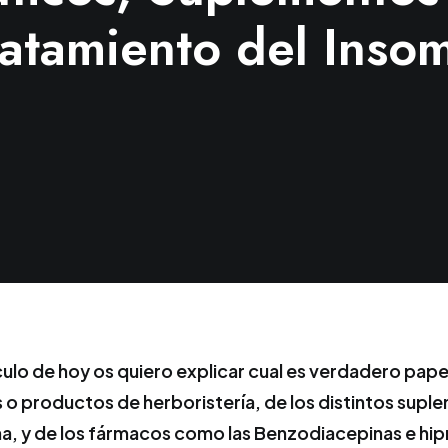
ratamiento del Inso
culo de hoy os quiero explicar cual es verdadero papel
 o productos de herboristería, de los distintos supl
ina, y de los fármacos como las Benzodiacepinas e hip