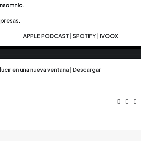
insomnio.
rpresas.
APPLE PODCAST
|
SPOTIFY
|
IVOOX
ucir en una nueva ventana
|
Descargar