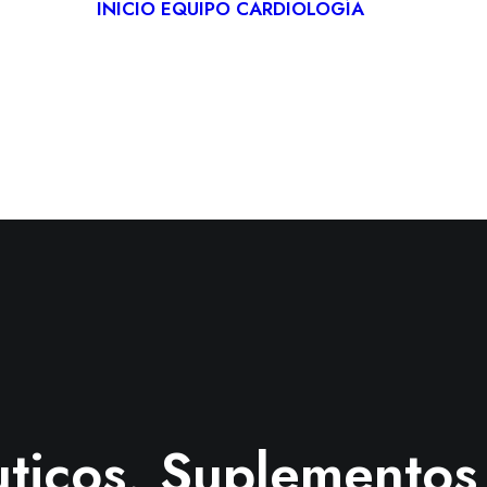
INICIO
EQUIPO
CARDIOLOGÍA
CARDIO
DEPORT
REHABIL
CARDÍA
TELECA
uticos, Suplemento