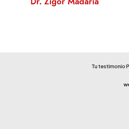
Dr. Zigor Madaria
Tu testimonio
P
we