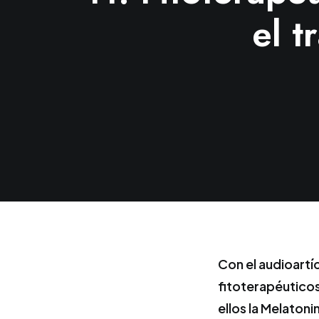
el t
Con el audioartí
fitoterapéuticos
ellos la Melaton