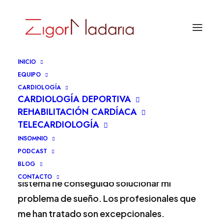
INICIO
EQUIPO
CARDIOLOGÍA
La solución está en tus
CARDIOLOGÍA DEPORTIVA
REHABILITACIÓN CARDÍACA
manos
TELECARDIOLOGÍA
INSOMNIO
27 de marzo de 2026
|
By
Zigor Madaria
PODCAST
BLOG
Experiencia gratamente positiva. Con este
CONTACTO
sistema he conseguido solucionar mi
problema de sueño. Los profesionales que
me han tratado son excepcionales.