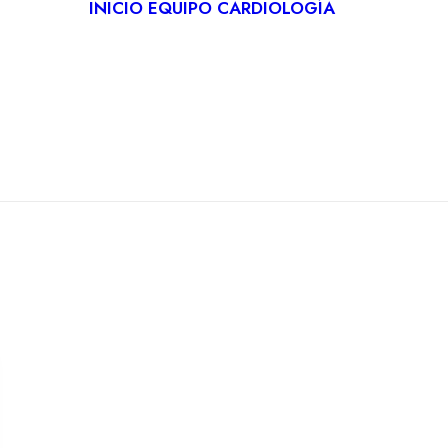
INICIO
EQUIPO
CARDIOLOGÍA
CARDIO
DEPORT
REHABIL
CARDÍA
TELECA