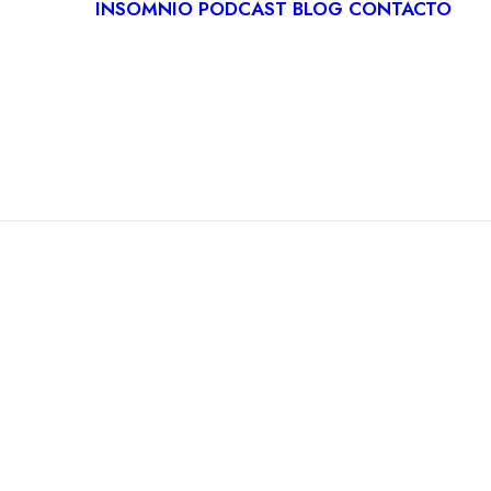
INSOMNIO
PODCAST
BLOG
CONTACTO
LOGÍA
IVA
ITACIÓN
CA
RDIOLOGÍA