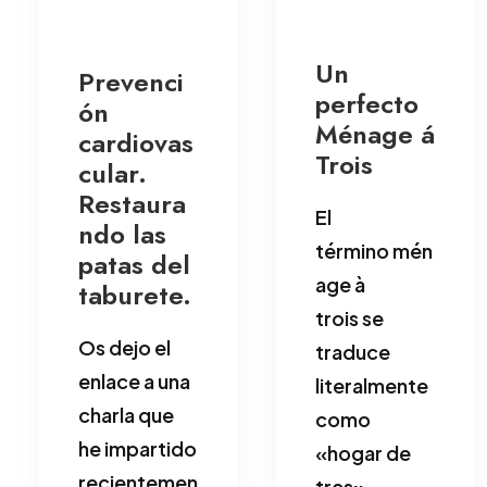
Un
Prevenci
perfecto
ón
Ménage á
cardiovas
Trois
cular.
Restaura
El
ndo las
término mén
patas del
age à
taburete.
trois se
Os dejo el
traduce
enlace a una
literalmente
charla que
como
he impartido
«hogar de
recientemen
tres»,