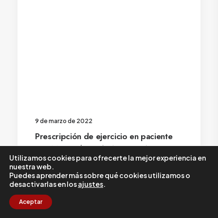
9 de marzo de 2022
Prescripción de ejercicio en paciente
con Miocardiopatía Arritmogénica.
Utilizamos cookies para ofrecerte la mejor experiencia en
nuestra web.
Puedes aprender más sobre qué cookies utilizamos o
desactivarlas en los
ajustes
.
Cardiología Deportiva
,
Rehabilitación Cardiaca
Aceptar