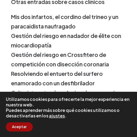
Otras entradas sobre casos clínicos
Mis dos infartos, el cordino del trineo y un
paracaidista naufragado
Gestión del riesgo en nadador de élite con
miocardiopatía
Gestión del riesgo en Crossfitero de
competición con disección coronaria
Resolviendo el entuerto del surfero
enamorado con un desfibrilador
Culturista natural profesional con aneurisma
Utilizamos cookies para ofrecerte la mejor experiencia en
de aorta. ¿Y ahora qué?
nuestra web.
Puedes aprender más sobre qué cookies utilizamos o
Pelotari profesional. Sincronizando una
desactivarlas en los
ajustes
.
pericarditis con la competición
Aceptar
Otras entradas de la serie
sobre fuerza