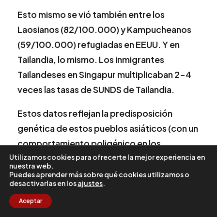
Esto mismo se vió también entre los
Laosianos (82/100.000) y Kampucheanos
(59/100.000) refugiadas en EEUU. Y en
Tailandia, lo mismo. Los inmigrantes
Tailandeses en Singapur multiplicaban 2-4
veces las tasas de SUNDS de Tailandia.
Estos datos reflejan la predisposición
genética de estos pueblos asiáticos (con un
comportamiento poligénico en los
Utilizamos cookies para ofrecerte la mejor experiencia en
refugiados en EEUU y con comportamiento
nuestra web.
monogénico, con más agragación familiar,
Puedes aprender más sobre qué cookies utilizamos o
desactivarlas en los
ajustes
.
en los Tailandeses), y la tremenda
Aceptar
importancia de un elemento