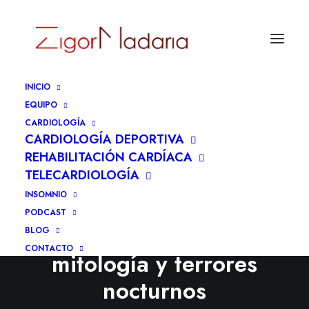
INICIO
EQUIPO
CARDIOLOGÍA
CARDIOLOGÍA DEPORTIVA
REHABILITACIÓN CARDÍACA
TELECARDIOLOGÍA
INSOMNIO
El enigma de la muerte
PODCAST
súbita nocturna,
BLOG
CONTACTO
mitología y terrores
nocturnos