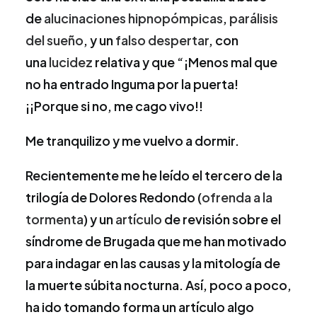
de
alucinaciones hipnopómpicas
,
parálisis
del sueño
, y un
falso despertar
, con
una
lucidez
relativa y que “¡Menos mal que
no ha entrado Inguma por la puerta!
¡¡Porque si no, me cago vivo!!
Me tranquilizo y me vuelvo a dormir.
Recientemente me he leído el tercero de la
trilogía de Dolores Redondo (
ofrenda a la
tormenta
) y un
artículo
de revisión sobre el
síndrome de Brugada que me han motivado
para indagar en las causas y la mitología de
la muerte súbita nocturna. Así, poco a poco,
ha ido tomando forma un artículo algo