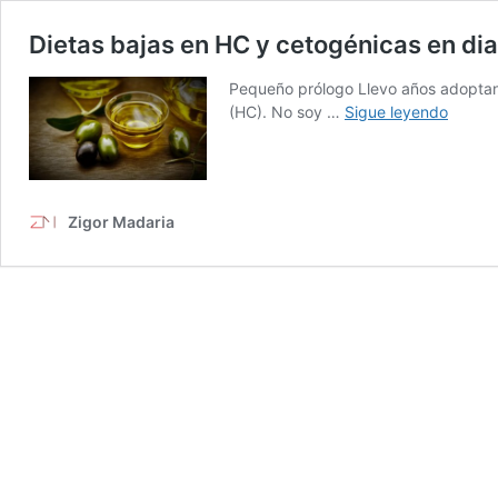
Dietas bajas en HC y cetogénicas en dia
Pequeño prólogo Llevo años adoptand
Dietas
(HC). No soy …
Sigue leyendo
bajas
en
HC
y
Zigor Madaria
cetogé
en
diabet
tipo
2.
Benefi